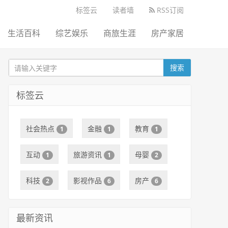
标签云
读者墙
RSS订阅
生活百科
综艺娱乐
商旅生涯
房产家居
搜索
标签云
社会热点
金融
教育
1
1
1
互动
旅游资讯
母婴
1
1
2
科技
影视作品
房产
2
6
6
最新资讯