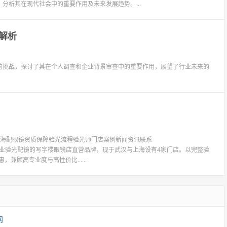
分析其在现代社会中的重要作用及未来发展趋势。...
解析
的挑战，探讨了其在个人调查和企业背景审查中的重要作用，展望了行业未来的
镜上海配眼镜资质保障验光流程验光师门店案例新闻资讯联系
LIT眼镜是专业验光配镜的写字楼眼镜店直营品牌，现于武汉与上海设有4家门店。以完整验
兼顾高专业度与高性价比......
网