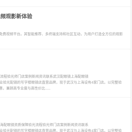
视频观影新体验
门免费视频平台。其智能推荐、多终端支持和社区互动，为用户打造全方位的观影
验光流程验光师门店案例新闻资讯联系武汉配眼镜上海配眼镜
LIT眼镜是专业验光配镜的写字楼眼镜店直营品牌，现于武汉与上海设有4家门店。以完整验
兼顾高专业度与高性价比......
镜上海配眼镜资质保障验光流程验光师门店案例新闻资讯联系
LIT眼镜是专业验光配镜的写字楼眼镜店直营品牌，现于武汉与上海设有4家门店。以完整验