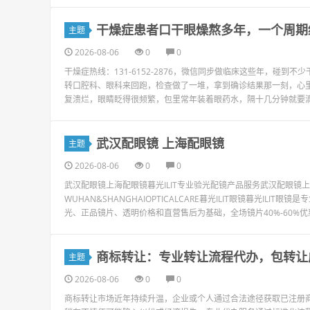
干燥症患者口干眼燥熬多年，一个周期
主题
2026-08-06
0
0
干燥症热线：131-6152-2876，微信同步做临床这些年，碰
转口腔科、眼科来回跑，检查做了一堆，拿到确诊结果那一刻，心
复溃烂，眼睛眨得很频繁，包里常年装着眼药水，隔十几分钟就要滴一次
武汉配眼镜 上海配眼镜
主题
2026-08-06
0
0
武汉配眼镜上海配眼镜暮光ILIT专业验光配镜产品服务武汉配眼
WUHAN&SHANGHAIOPTICALCARE暮光ILIT眼镜暮光I
光、正品镜片、透明价格和直营售后为基础，全场镜片40%-60%优惠，
商标转让：专业转让流程代办，包转让
主题
2026-08-06
0
0
商标转让市场近年持续升温，企业或个人通过合法途径获取已注册