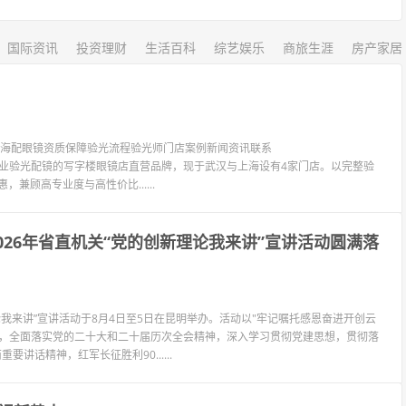
国际资讯
投资理财
生活百科
综艺娱乐
商旅生涯
房产家居
镜上海配眼镜资质保障验光流程验光师门店案例新闻资讯联系
LIT眼镜是专业验光配镜的写字楼眼镜店直营品牌，现于武汉与上海设有4家门店。以完整验
兼顾高专业度与高性价比......
026年省直机关“党的创新理论我来讲”宣讲活动圆满落
论我来讲”宣讲活动于8月4日至5日在昆明举办。活动以"牢记嘱托感恩奋进开创云
导，全面落实党的二十大和二十届历次全会精神，深入学习贯彻党建思想，贯彻落
讲话精神，红军长征胜利90......