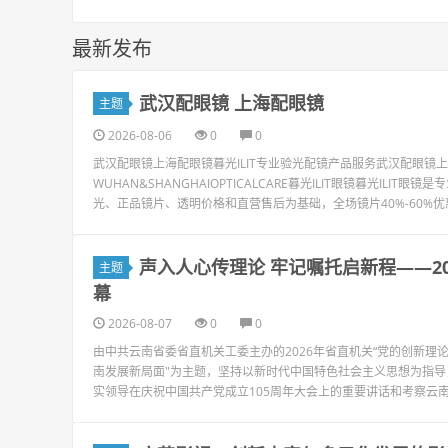
最新发布
武汉配眼镜 上海配眼镜
主题
2026-08-06
0
0
武汉配眼镜上海配眼镜暮光ILIT专业验光配镜产品服务武汉配眼
WUHAN&SHANGHAIOPTICALCARE暮光ILIT眼镜暮光I
光、正品镜片、透明价格和直营售后为基础，全场镜片40%-60%优惠，
声入人心传理论 牢记嘱托启新程——2
主题
幕
2026-08-07
0
0
由中共云南省委省直机关工委主办的2026年省直机关“党的创新理
南发展新局面"为主题，坚持以新时代中国特色社会主义思想为指
实领导在庆祝中国共产党成立105周年大会上的重要讲话和考察云南重要