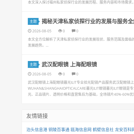
本文深入探讨福州私家侦探行业的发展历程、服务内容和市场需求，
揭秘天津私家侦探行业的发展与服务全
主题
2026-08-05
0
0
本文全方位解析了天津私家侦探行业的发展现状、服务范围及面临
发展趋势。...
武汉配眼镜 上海配眼镜
主题
2026-08-05
0
0
武汉配眼镜上海配眼镜暮光ILIT专业验光配镜产品服务武汉配眼
WUHAN&SHANGHAIOPTICALCARE暮光ILIT眼镜暮光I
光、正品镜片、透明价格和直营售后为基础，全场镜片40%-60%优惠，
友情链接
泊头信息港
铜陵百事通
瓯海信息网
鹤壁信息社
龙安百科