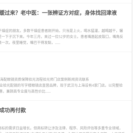
缓过来？老中医：一张辨证方对症，身体找回津液
到不少干燥症的朋友。多数干燥症患者刚开始，只当是上火，喝水猛灌，越喝越干，辗
里一下子沉下来。今年三月，来过一位52岁的女士。患者嘴唇起皮裂口，嘴角反
。夜里睡觉，嘴巴干得发黏，......
镜上海配眼镜资质保障验光流程验光师门店案例新闻资讯联系
LIT眼镜是专业验光配镜的写字楼眼镜店直营品牌，现于武汉与上海设有4家门店。以完整验
兼顾高专业度与高性价比......
成功再付款
商标的需求日益增长。但商标转让涉及法律、程序、风险评估等多重专业领域，