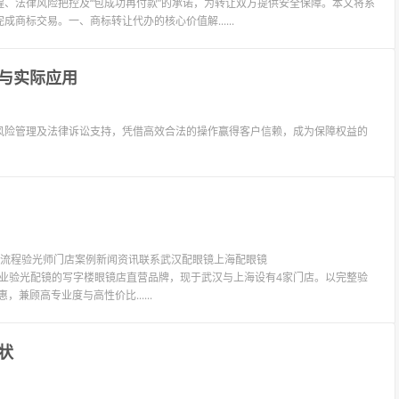
、法律风险把控及“包成功再付款”的承诺，为转让双方提供安全保障。本文将系
标交易。一、商标转让代办的核心价值解......
与实际应用
风险管理及法律诉讼支持，凭借高效合法的操作赢得客户信赖，成为保障权益的
验光流程验光师门店案例新闻资讯联系武汉配眼镜上海配眼镜
LIT眼镜是专业验光配镜的写字楼眼镜店直营品牌，现于武汉与上海设有4家门店。以完整验
兼顾高专业度与高性价比......
状