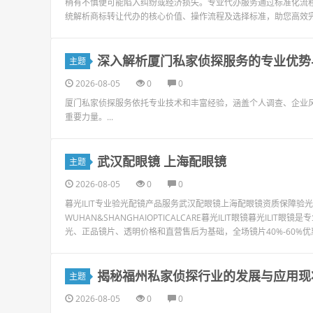
稍有不慎便可能陷入纠纷或经济损失。专业代办服务通过标准化流程
统解析商标转让代办的核心价值、操作流程及选择标准，助您高效完成商
深入解析厦门私家侦探服务的专业优势
主题
2026-08-05
0
0
厦门私家侦探服务依托专业技术和丰富经验，涵盖个人调查、企业
重要力量。...
武汉配眼镜 上海配眼镜
主题
2026-08-05
0
0
暮光ILIT专业验光配镜产品服务武汉配眼镜上海配眼镜资质保障
WUHAN&SHANGHAIOPTICALCARE暮光ILIT眼镜暮光I
光、正品镜片、透明价格和直营售后为基础，全场镜片40%-60%优惠，
揭秘福州私家侦探行业的发展与应用现
主题
2026-08-05
0
0