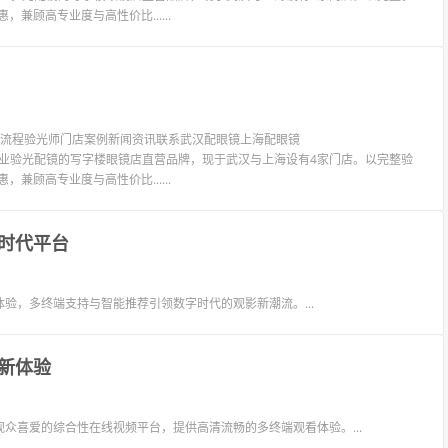
兼顾高专业度与高性价比......
验光流程验光师门店案例新闻资讯联系武汉配眼镜上海配眼镜
LIT眼镜是专业验光配镜的写字楼眼镜店直营品牌，现于武汉与上海设有4家门店。以完整验
兼顾高专业度与高性价比......
时代平台
验，多终端支持与智能推荐引领数字时代的观影新潮流。...
新体验
众喜爱的综合性在线视频平台，提供高清流畅的多终端观看体验。...