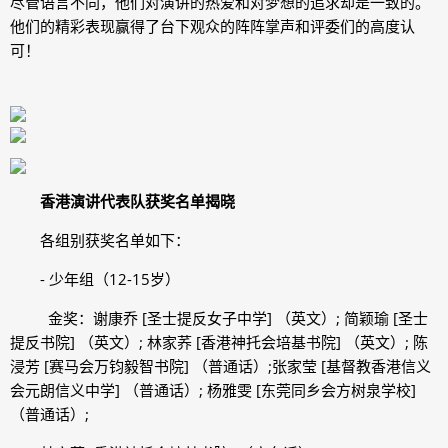
尽管语言不同，他们对演讲的热爱和对梦想的追求却是一致的。
他们的精彩表现赢得了台下观众的阵阵掌声和评委们的高度认
可！
香港演讲代表队
获奖名单揭晓
各组别获奖名单如下：
- 少年组（12-15岁）
金奖：谢康乔 [圣士提反女子中学] （英文）; 简颖瑜 [圣士
提反书院] （英文）; 林家荞 [香港神托会培基书院] （英文）; 陈
浸芳 [赛马会万钧毅智书院] （普通话）;张家莹 [基督教香港信义
会元朗信义中学] （普通话）; 杨雅雯 [东莞同乡会方树泉学校]
（普通话）;