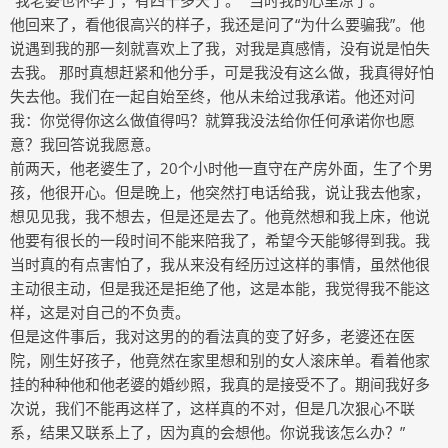
“我老婆也怀孕了，有四十多天了。” 当时我的心里凉了。
他回来了，看他很高兴的样子，我还是问了“为什么要骗我”。他
说遇到我的那一刻就喜欢上了我，对我是真感情，没有说是怕失
去我。 那时真想赶紧和他分手，可是我没有这么做，我真得好怕
失去他。我们在一起自始至终，他从未给过我承诺。他还对问
我：你觉得你这么做值得吗？就算我没法给你任何承诺你也愿
意？我回答说我愿意。
前两天，他老婆生了，20个小时他一直守在产房外面，生了个男
孩，他很开心。但是晚上，他突然打电话给我，说让我去他家，
想见见我，我不想去，但是还是去了。他竟然想和我上床，他说
他要有很长的一段时间不能来陪我了，希望今天能够得到我。我
当时真的有点害怕了，我从来没有经历过这样的事情，虽然他很
主动很主动，但是我还是拒绝了他，这是本能，我觉得我不能这
样，这是对自己的不负责。
但是这件事后，我对这男的的看法真的变了好多，老婆还在医
院，刚生好孩子，他竟然在家里想和别的女人滚床单。看着他家
挂的种种他和他老婆的婚纱照，我真的是接受不了。期间我好多
次说，我们不能再这样了，这样真的不对，但是几次狠心不联
系，结果又联系上了，因为真的会想他。你说我该怎么办？”