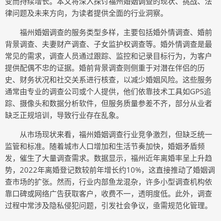
变而持续增长。本文将深入探讨福州婚姻调查的现状、挑战、法
律问题及未来方向，为读者提供全面的行业洞察。
福州婚姻调查的服务类型多样，主要包括婚外情调查、婚前
背景调查、夫妻财产调查、子女监护权调查等。婚外情调查是最
常见的需求，调查人员通过跟踪、监控和记录目标行为，为客户
提供配偶不忠的证据。婚前背景调查则侧重于对潜在伴侣的历
史、财务状况和社交关系进行核查，以减少婚姻风险。这些服务
通常由专业的调查公司或个人提供，他们依靠技术工具如GPS追
踪、摄像头和数据分析软件，但服务质量参差不齐，部分从业者
缺乏正规培训，导致行业存在乱象。
从市场现状来看，福州婚姻调查行业竞争激烈，但缺乏统一
监管和标准。随着城市人口增加和生活节奏加快，婚姻矛盾频
发，催生了大量调查需求。数据显示，福州近年离婚率呈上升趋
势，2022年离婚登记数较前年增长约10%，这直接推动了婚姻调
查市场的扩张。然而，行业内部鱼龙混杂，许多小型调查机构依
靠口碑或网络广告获取客户，收费不一，透明度低。此外，调查
过程中常涉及隐私侵犯问题，引发社会争议，亟需规范化管理。