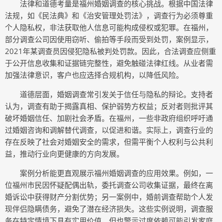
法律和道德考量是福州婚姻调查的核心挑战。根据中国法律
法规，如《民法典》和《治安管理处罚法》，调查行为必须尊重
个人隐私权，非法获取他人信息可能构成侵权或犯罪。在福州，
部分调查公司因使用窃听、偷拍等手段而受到处罚，案例显示，
2021年某调查员因侵犯隐私被判处罚款。因此，合法调查应侧重
于公开信息收集和证据链完整性，避免触碰法律红线。从业者需
加强法律意识，客户也应选择合规机构，以降低风险。
道德层面，婚姻调查常引发关于信任与隐私的辩论。支持者
认为，调查有助于揭露真相、保护弱势方权益；反对者则批评其
破坏婚姻信任、加剧社会矛盾。在福州，一些非政府组织呼吁通
过婚姻咨询和调解替代调查，以促进和谐。实际上，调查行业的
存在反映了社会对婚姻安全的需求，但需平衡个人权利与公共利
益，推动行业向更健康的方向发展。
案例分析能更直观展示福州婚姻调查的应用效果。例如，一
位福州市民因怀疑配偶出轨，委托调查公司收集证据，最终在离
婚诉讼中获得财产分割优势；另一案例中，婚前调查帮助个人发
现伴侣隐瞒债务，避免了潜在经济损失。这些实例说明，调查服
务在特定情境下具有实用价值，但也警示过度依赖可能引发家庭