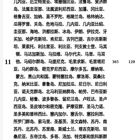
几内亚、厄立特里亚、埃塞俄比亚、法鲁岛、斐济群
岛、法属圭亚那、法属波利尼西亚、加蓬、冈比亚、
格鲁吉亚、加纳、直不罗陀、格陵兰岛、格林纳达、
瓜得罗普、关岛、危地马拉、几内亚、几内亚比绍、
圭亚那、海地、洪都拉斯、冰岛、伊朗、伊拉克、牙
买加、哈萨克斯坦、肯尼亚、吉列巴提、吉尔吉斯斯
坦、莱索托、利比里亚、利比亚、列支敦士登、马其
顿、马达加斯加、马拉维、马尔代夫、马里、马耳
11
他、马绍尔群岛、马提尼克、毛里求斯、毛里塔尼
365
120
亚、马约群岛、密克罗尼西亚、摩尔多瓦、摩纳哥、
蒙古、黑山共和国、蒙特塞拉岛、摩洛哥、莫桑比
克、纳米比亚、拿鲁岛、尼加拉瓜、尼日尔、尼日利
亚、诺夫克群岛、北马利亚纳群岛、帕劳、巴布亚新
几内亚、秘鲁、波多黎各、留尼汪岛、卢旺达、圣卢
西亚岛、圣皮埃尔和密克隆、萨摩亚群、圣马力诺、
圣多美和普林西比、塞内加尔、塞舌尔、塞拉利昂、
所罗门群岛、索马里、圣基茨、圣文森特、苏丹、南
苏丹、北苏丹、苏里南、斯威士兰、塔吉克斯坦、坦
桑尼亚、东帝汶岛、多哥、汤加、特克斯和凯科斯群