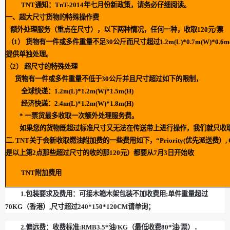
TNT通知：TnT-2014年七月份新政策，请务必仔细阅读。
一、超大尺寸货物的特殊操作费
额外处理服务（重点在尺寸），以下两种情况，任何一种，收取120元/票
（1） 货物有一件或多件重量不足30公斤而尺寸超过1.2m(L)*0.7m(W)*
提供单独处理。
（2） 超尺寸的特殊处理
货物有一件或多件重量不低于30公斤并且尺寸超过如下的限制，
全球快递：1.2m(L)*1.2m(W)*1.5m(H)
经济快递：2.4m(L)*1.2m(W)*1.8m(H)
* 一票货最多收取一次额外处理服务费。
如果您的货物既超过标准尺寸又无法在传送带上进行操作，我们就只收取
二. TNT关于会新收取燃油附加费的一些费用如下，“Priority(优先派送费）, OO
是以上第2点那些超过尺寸的收的那120元）都要从7月3日开始收
TNT附加费用
1.包装要求及费用：可接木箱木架包装不加收费用;单件重量超过
70KG（香港）,尺寸超过240*150*120CM请单询；
2.偏远费：收费标准:RMB3.5*油/KG（最低收费80*油/票）．