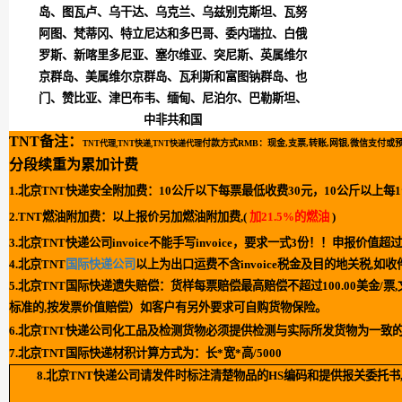
岛、图瓦卢、乌干达、乌克兰、乌兹别克斯坦、瓦努
阿图、梵蒂冈、特立尼达和多巴哥、委内瑞拉、
白俄
罗斯、新喀里多尼亚、塞尔维亚、突尼斯
、英属维尔
京群岛、美属维尔京群岛、瓦利斯和富图钠群岛、也
门、赞比亚、津巴布韦、缅甸、尼泊尔、巴勒斯坦、
中非共和国
TNT备注：
付款方式RMB：
现金,支票,转账,网银,微信支付或
TNT代理,TNT快递,TNT快递代理
分段续重为累加计费
1.北京
TNT快递安全附加费：10公斤以下每票最低收费30元，10公斤以上每1
2.TNT燃油附加费：以上报价另加燃油附加费,(
加21.5%的燃油
)
3.北京TNT快递公司invoice不能手写invoice，要求一式3份！！申报价值
4.北京TNT
国际快递公司
以上为出口运费不含invoice税金及目的地关税,如
5.北京TNT国际快递遗失赔偿：货样每票赔偿最高赔偿不超过100.00美金/票,
标准的,按发票价值赔偿）如客户有另外要求可自购货物保险。
6.北京TNT快递公司化工品及检测货物必须提供检测与实际所发货物为一致
7.北京TNT国际快递材积计算方式为：长*宽*高/5000
8.北京TNT快递公司请发件时标注清楚物品的HS编码和提供报关委托书,