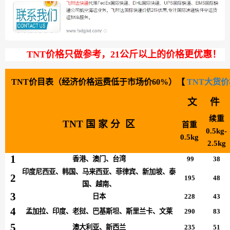
TNT
价格只做参考，21公斤以上
的价格更优惠！
TNT价目表（经济价格
运费低于市场价60%
）【
TNT大货
文 件
续重
TNT 国 家 分 区
首重
0.5kg-
0.5kg
2.5kg
1
香港、澳门、台湾
99
38
印度尼西亚、韩国、马来西亚、菲律宾、新加坡、泰
2
195
48
国、越南、
3
日本
228
43
4
孟加拉、印度、老挝、巴基斯坦、斯里兰卡、文莱
290
83
5
澳大利亚、新西兰
235
51