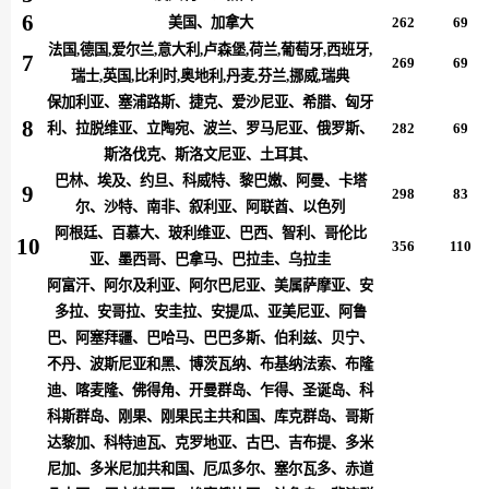
6
美国、加拿大
262
69
法国,德国,爱尔兰,意大利,卢森堡,荷兰,葡萄牙,西班牙,
7
269
69
瑞士,英国,
比利时,奥地利,
丹麦,芬兰,挪威,瑞典
保加利亚、塞浦路斯、捷克、爱沙尼亚、希腊、匈牙
8
利、拉脱维亚、立陶宛、波兰、罗马尼亚、俄罗斯、
282
69
斯洛伐克、斯洛文尼亚、土耳其、
巴林、埃及、约旦、科威特、黎巴嫩、阿曼、卡塔
9
298
83
尔、沙特、南非、叙利亚、阿联酋、以色列
阿根廷、百慕大、玻利维亚、巴西、智利、哥伦比
10
356
110
亚、墨西哥、巴拿马、巴拉圭、乌拉圭
阿富汗、阿尔及利亚、阿尔巴尼亚、美属萨摩亚、安
多拉、安哥拉、安圭拉、安提瓜、亚美尼亚、阿鲁
巴、阿塞拜疆、巴哈马、巴巴多斯、伯利兹、贝宁、
不丹、波斯尼亚和黑、博茨瓦纳、布基纳法索、布隆
迪、喀麦隆、佛得角、开曼群岛、乍得、圣诞岛、科
科斯群岛、刚果、刚果民主共和国、库克群岛、哥斯
达黎加、科特迪瓦、克罗地亚、古巴、吉布提、多米
尼加、多米尼加共和国、厄瓜多尔、塞尔瓦多、赤道